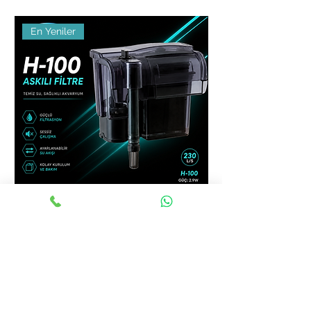
En Yeniler
Dophin H100 Askı Şelale Filtre
Dophin H80 Askı Şelal
Fiyat
Fiyat
₺850,00
₺650,00
KDV dahil
KDV dahil