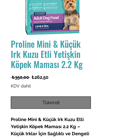
Proline Mini & Küçük
Irk Kuzu Etli Yetişkin
Köpek Maması 2.2 Kg
Normal
İndirimli
 ₺350,00 
₺262,50
Fiyat
Fiyat
KDV dahil
Tükendi
Proline Mini & Küçük Irk Kuzu Etli
Yetişkin Köpek Maması 2.2 Kg –
Küçük Irklar İçin Sağlıklı ve Dengeli