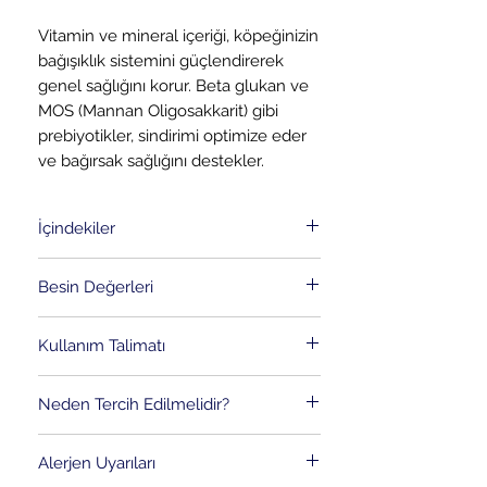
Vitamin ve mineral içeriği, köpeğinizin
bağışıklık sistemini güçlendirerek
genel sağlığını korur. Beta glukan ve
MOS (Mannan Oligosakkarit) gibi
prebiyotikler, sindirimi optimize eder
ve bağırsak sağlığını destekler.
İçindekiler
Ana Bileşenler:
Besin Değerleri
İşlenmiş Hayvansal Protein:
Kas
gelişimini destekleyen yüksek
Analitik Bileşenler:
kaliteli protein kaynağı.
Kullanım Talimatı
Ham Protein:
%24
Buğday ve Mısır:
Dengeli enerji
Ham Yağ:
%12
Günlük Mama Miktarı
için karbonhidrat kaynakları.
Ham Kül:
%8
Neden Tercih Edilmelidir?
Köpeğinizin kilosuna ve aktivite
Pirinç:
Kolay sindirilebilir
Ham Selüloz (Lif):
%4
seviyesine göre günlük mama
karbonhidrat, sindirim sistemi
Küçük Irklar İçin Özel
Vitamin ve Mineral Katkıları:
miktarını belirleyin:
hassasiyeti olan köpekler için ideal.
Alerjen Uyarıları
Formül:
Küçük ve minyatür ırkların
Vitamin A:
18.000 IU/kg
Hayvansal Yağ:
Enerji sağlayan ve