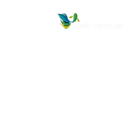
MENÜ
ÜR
Anasayfa
Akv
Hakkımızda
Akv
Ürünlerimiz
İletişim
İade ve İptal Politikası