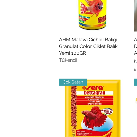
AHM Malawi Cichlid Balığı
Hızlı Bakış
A
Granulat Color Ciklet Balık
D
Yemi 100GR
A
Tükendi
F
₺
K
Çok Satan