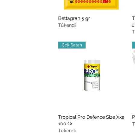
Bettagran 5 gr
Hızlı Bakış
T
2
Tükendi
T
Çok Satan
Tropical Pro Defence Size Xxs
Hızlı Bakış
P
100 Gr
T
Tükendi