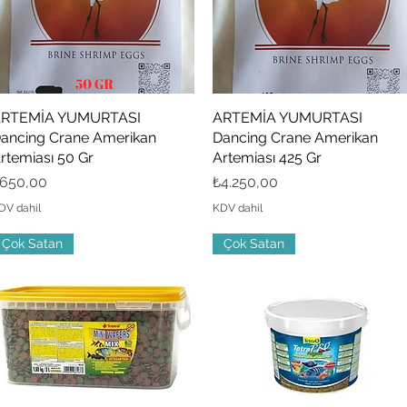
RTEMİA YUMURTASI
Hızlı Bakış
ARTEMİA YUMURTASI
Hızlı Bakış
ancing Crane Amerikan
Dancing Crane Amerikan
rtemiası 50 Gr
Artemiası 425 Gr
iyat
Fiyat
650,00
₺4.250,00
DV dahil
KDV dahil
Çok Satan
Çok Satan