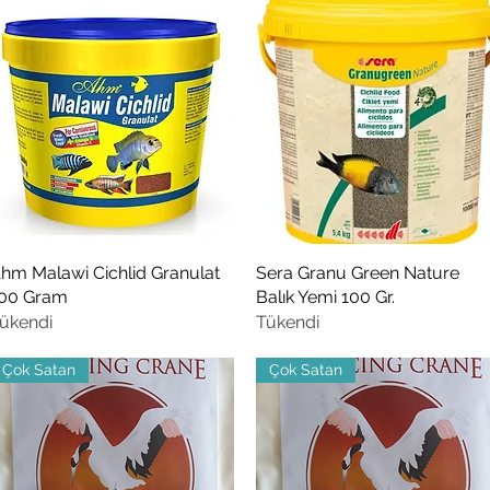
hm Malawi Cichlid Granulat
Hızlı Bakış
Sera Granu Green Nature
Hızlı Bakış
00 Gram
Balık Yemi 100 Gr.
ükendi
Tükendi
Çok Satan
Çok Satan