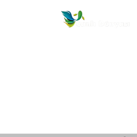
MENÜ
ÜR
Anasayfa
Akv
Hakkımızda
Akv
Ürünlerimiz
İletişim
İade ve İptal Politikası