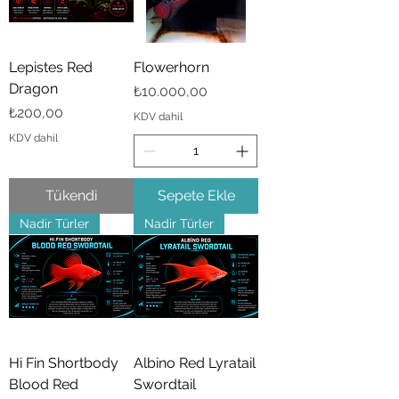
Lepistes Red
Flowerhorn
Dragon
Fiyat
₺10.000,00
Fiyat
₺200,00
KDV dahil
KDV dahil
Tükendi
Sepete Ekle
Nadir Türler
Nadir Türler
Hi Fin Shortbody
Albino Red Lyratail
Blood Red
Swordtail