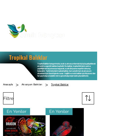
Tropikal Balıklar
Tropikal balıklar kategorimizde, sıcak su akvaryumlarında büyüyüp gelişebilecek
en renkli ve egzotik balıkları keşfedin! Bu balıklar, tropikal iklimlerin canlı ve
çeşitliliğini akvaryumunuza taşıyarak, su altı dünyasına neşeli bir dokunuş
katacaktır. Farklı türlerdeki tropikal balıklar, hem estetik hem de akvaryum
ekosistemi için önemli işlevler sunar. Sağlıklı ve mutlu balıklar için ihtiyacınız olan
her şeyi kolayca bulabilir, hızlı ve güvenli alışverişin tadını çıkarabilirsiniz.
>
>
Anasayfa
Akvaryum Balıkları
Tropikal Balıklar
Filtre
En Yeniler
En Yeniler