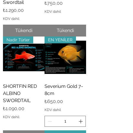
Swordtail
Fiyat
₺750,00
Fiyat
₺1.290,00
KDV dahil
KDV dahil
Tükendi
Tükendi
Nadir Türler
EN YENİLER
SHORTFIN RED
Severium Gold 7-
ALBINO
8cm
SWORDTAIL
Fiyat
₺650,00
Fiyat
₺1.090,00
KDV dahil
KDV dahil