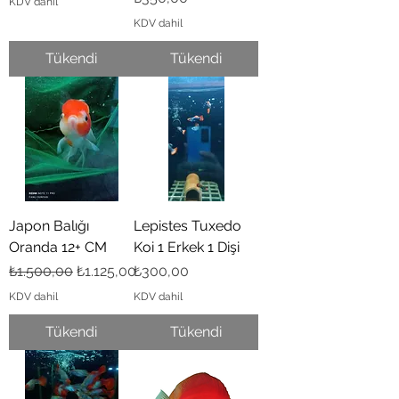
KDV dahil
KDV dahil
Tükendi
Tükendi
Japon Balığı
Lepistes Tuxedo
Oranda 12+ CM
Koi 1 Erkek 1 Dişi
Normal Fiyat
İndirimli Fiyat
Fiyat
₺1.500,00
₺1.125,00
₺300,00
KDV dahil
KDV dahil
Tükendi
Tükendi