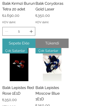
Balık Kırmızi Burun
Balık Corydoras
Tetra 20 adet
Gold Laser
Fiyat
Fiyat
₺1.690,00
₺350,00
KDV dahil
KDV dahil
Sepete Ekle
Tükendi
Çok Satanlar
Çok Satanlar
Balık Lepistes Red
Balık Lepistes
Rose 1E1D
Moscow Blue
1E1D
Fiyat
₺350,00
Fiyat
₺350,00