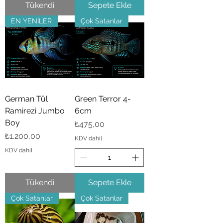
Tükendi
Sepete Ekle
EN YENİLER
Çok Satanlar
German Tül
Green Terror 4-
Ramirezi Jumbo
6cm
Boy
Fiyat
₺475,00
Fiyat
₺1.200,00
KDV dahil
KDV dahil
Tükendi
Sepete Ekle
Çok Satanlar
Çok Satanlar