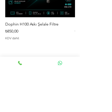
Dophin H100 Askı Şelale Filtre
Dophin H80 Askı Şelal
Fiyat
Fiyat
₺850,00
₺650,00
KDV dahil
KDV dahil
MENÜ