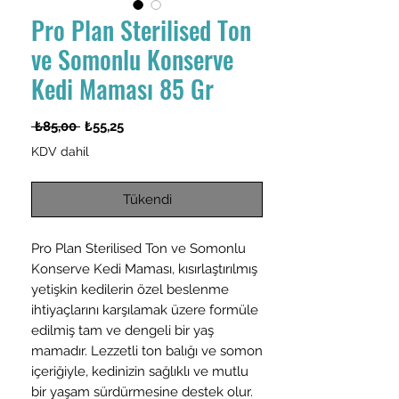
Pro Plan Sterilised Ton
ve Somonlu Konserve
Kedi Maması 85 Gr
Normal
İndirimli
 ₺85,00 
₺55,25
Fiyat
Fiyat
KDV dahil
Tükendi
Pro Plan Sterilised Ton ve Somonlu
Konserve Kedi Maması, kısırlaştırılmış
yetişkin kedilerin özel beslenme
ihtiyaçlarını karşılamak üzere formüle
edilmiş tam ve dengeli bir yaş
mamadır. Lezzetli ton balığı ve somon
içeriğiyle, kedinizin sağlıklı ve mutlu
bir yaşam sürdürmesine destek olur.