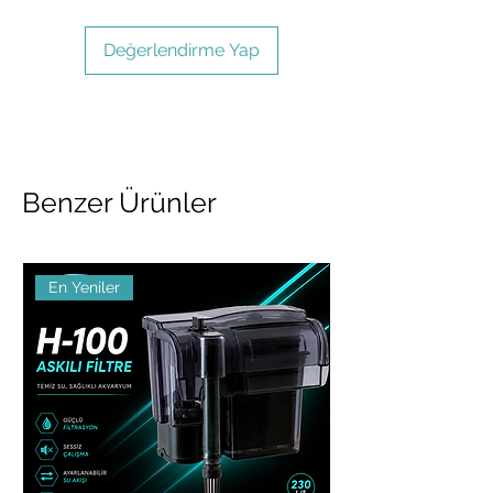
vitamin ve mineraller içerir.
içinde tüketiniz.
Güvenilir Marka:
Pro Plan
Değerlendirme Yap
kalitesiyle üretilmiştir.
Benzer Ürünler
En Yeniler