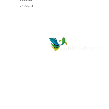
KDV dahil
MENÜ
ÜR
Anasayfa
Akv
Hakkımızda
Akv
Ürünlerimiz