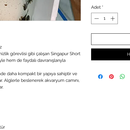
Adet
*
z
lik görevlisi gibi çalışan Singapur Short
H
e hem de faydalı davranışlarıyla
nde daha kompakt bir yapıya sahiptir ve
ar. Alglerle beslenerek akvaryum camını,
r.
tür