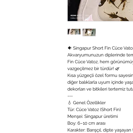
🐠 Singapur Short Fin Cüce Vato
Akvaryumunuzun diplerinde temiz
Fin Cüce Vatoz, hem görünümüyl
vazgeçilmez bir türdür! 🌿
Kısa yüzgeçli özel formu sayesi
diğer balıklarla uyum içinde yaş
dekorları ve bitkileri tertemiz tuta
---
💧 Genel Özellikler
Tür: Cüce Vatoz (Short Fin)
Menşei: Singapur üretimi
Boy: 6–10 cm arası
Karakter: Barışçıl, dipte yaşayan 