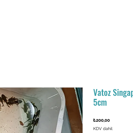
Hakkımızda
Akvaryum Balıklar
Ürünlerimiz
Hizmetleri
İletişim
Vatoz Singap
5cm
Fiyat
₺200,00
KDV dahil