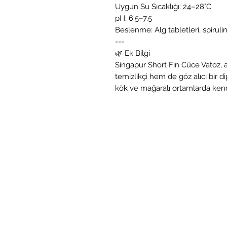
Uygun Su Sıcaklığı: 24–28°C
pH: 6.5–7.5
Beslenme: Alg tabletleri, spirul
---
🌿 Ek Bilgi
Singapur Short Fin Cüce Vatoz,
temizlikçi hem de göz alıcı bir di
kök ve mağaralı ortamlarda ken