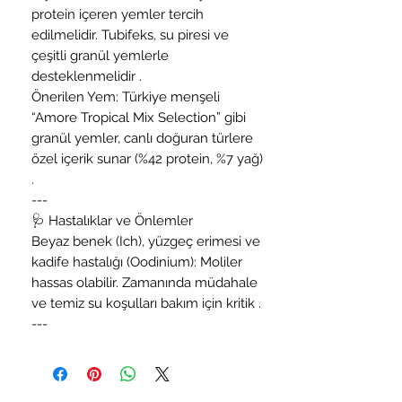
protein içeren yemler tercih
edilmelidir. Tubifeks, su piresi ve
çeşitli granül yemlerle
desteklenmelidir .
Önerilen Yem: Türkiye menşeli
“Amore Tropical Mix Selection” gibi
granül yemler, canlı doğuran türlere
özel içerik sunar (%42 protein, %7 yağ)
.
---
🩺 Hastalıklar ve Önlemler
Beyaz benek (Ich), yüzgeç erimesi ve
kadife hastalığı (Oodinium): Moliler
hassas olabilir. Zamanında müdahale
ve temiz su koşulları bakım için kritik .
---