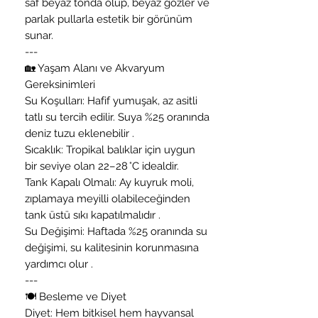
saf beyaz tonda olup, beyaz gözler ve
parlak pullarla estetik bir görünüm
sunar.
---
🏡 Yaşam Alanı ve Akvaryum
Gereksinimleri
Su Koşulları: Hafif yumuşak, az asitli
tatlı su tercih edilir. Suya %25 oranında
deniz tuzu eklenebilir .
Sıcaklık: Tropikal balıklar için uygun
bir seviye olan 22–28 °C idealdir.
Tank Kapalı Olmalı: Ay kuyruk moli,
zıplamaya meyilli olabileceğinden
tank üstü sıkı kapatılmalıdır .
Su Değişimi: Haftada %25 oranında su
değişimi, su kalitesinin korunmasına
yardımcı olur .
---
🍽 Besleme ve Diyet
Diyet: Hem bitkisel hem hayvansal