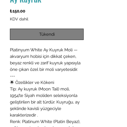
Fiyat
₺150,00
KDV dahil
Tükendi
Platinyum White Ay Kuyruk Moli —
akvaryum hobisi için dikkat çeken,
beyaz renkli ve zarif kuyruk yapısıyla
öne çıkan özel bir moli varyetesidir.
---
🌟 Özellikler ve Kökeni
Tip: Ay kuyruk (Moon Tail) moli,
1954’te Siyah moliden seleksiyonla
geliştirilen bir alt türdür. Kuyruğu, ay
şeklinde kavisli yüzgeciyle
karakterizedir .
Renk: Platinum White (Platin Beyaz),